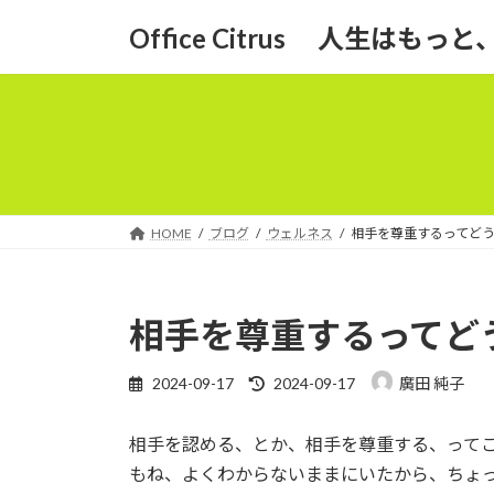
コ
ナ
Office Citrus 人生はも
ン
ビ
テ
ゲ
ン
ー
ツ
シ
へ
ョ
ス
ン
キ
に
ッ
移
HOME
ブログ
ウェルネス
相手を尊重するってど
プ
動
相手を尊重するってど
最
2024-09-17
2024-09-17
廣田 純子
終
更
相手を認める、とか、相手を尊重する、って
新
日
もね、よくわからないままにいたから、ちょ
時